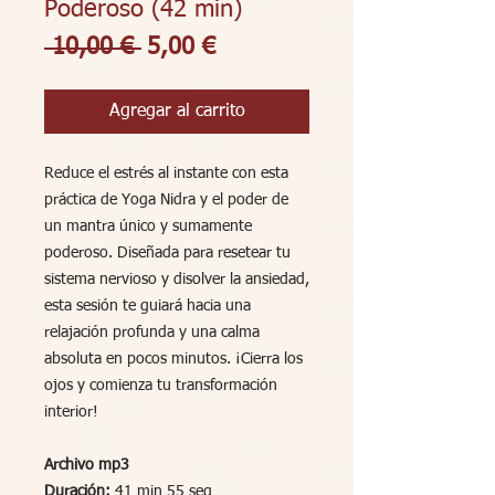
Poderoso (42 min)
Precio
Precio
 10,00 € 
5,00 €
de
oferta
Agregar al carrito
Reduce el estrés al instante con esta
práctica de Yoga Nidra y el poder de
un mantra único y sumamente
poderoso. Diseñada para resetear tu
sistema nervioso y disolver la ansiedad,
esta sesión te guiará hacia una
relajación profunda y una calma
absoluta en pocos minutos. ¡Cierra los
ojos y comienza tu transformación
interior!
Archivo mp3
Duración:
41 min 55 seg